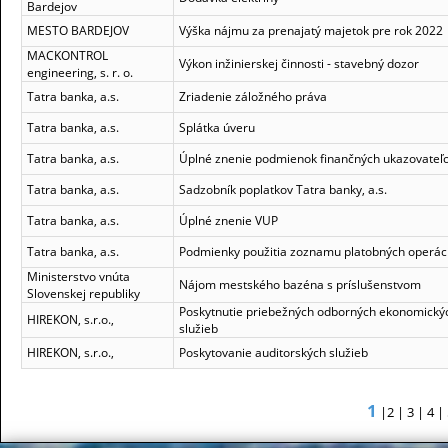
Bardejov
MESTO BARDEJOV
Výška nájmu za prenajatý majetok pre rok 2022
MACKONTROL
Výkon inžinierskej činnosti - stavebný dozor
engineering, s. r. o.
Tatra banka, a.s.
Zriadenie záložného práva
Tatra banka, a.s.
Splátka úveru
Tatra banka, a.s.
Úplné znenie podmienok finančných ukazovateľ
Tatra banka, a.s.
Sadzobník poplatkov Tatra banky, a.s.
Tatra banka, a.s.
Úplné znenie VUP
Tatra banka, a.s.
Podmienky použitia zoznamu platobných operáci
Ministerstvo vnúta
Nájom mestského bazéna s príslušenstvom
Slovenskej republiky
Poskytnutie priebežných odborných ekonomický
HIREKON, s.r.o.,
služieb
HIREKON, s.r.o.,
Poskytovanie auditorských služieb
1
|
2
|
3
|
4
|