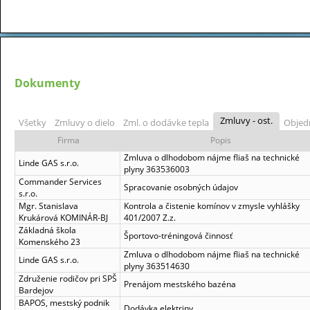
Dokumenty
Zmluvy - ost.
Všetky
Zmluvy o dielo
Zml. o dodávke tepla
Objed
Firma
Popis
Zmluva o dlhodobom nájme fliaš na technické
Linde GAS s.r.o.
plyny 363536003
Commander Services
Spracovanie osobných údajov
s.r.o.
Mgr. Stanislava
Kontrola a čistenie komínov v zmysle vyhlášky
Krukárová KOMINÁR-BJ
401/2007 Z.z.
Základná škola
Športovo-tréningová činnosť
Komenského 23
Zmluva o dlhodobom nájme fliaš na technické
Linde GAS s.r.o.
plyny 363514630
Združenie rodičov pri SPŠ
Prenájom mestského bazéna
Bardejov
BAPOS, mestský podnik
Dodávka elektriny