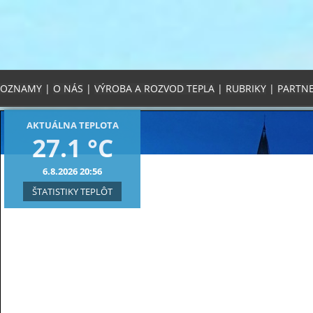
OZNAMY
|
O NÁS
|
VÝROBA A ROZVOD TEPLA
|
RUBRIKY
|
PARTNE
AKTUÁLNA TEPLOTA
27.1 °C
6.8.2026 20:56
ŠTATISTIKY TEPLÔT