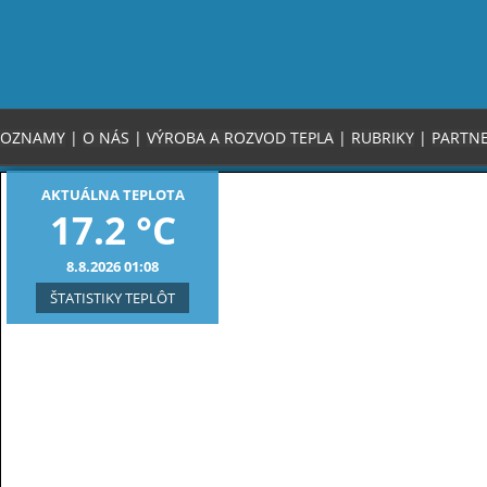
OZNAMY
|
O NÁS
|
VÝROBA A ROZVOD TEPLA
|
RUBRIKY
|
PARTNE
AKTUÁLNA TEPLOTA
17.2 °C
8.8.2026 01:08
ŠTATISTIKY TEPLÔT