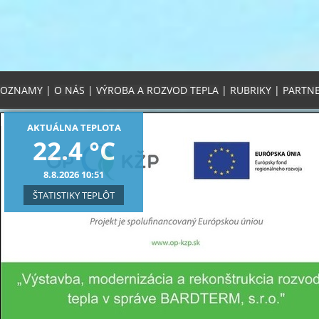
OZNAMY
|
O NÁS
|
VÝROBA A ROZVOD TEPLA
|
RUBRIKY
|
PARTNE
AKTUÁLNA TEPLOTA
22.4 °C
8.8.2026 10:51
ŠTATISTIKY TEPLÔT