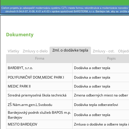
Dokumenty
Zml. o dodávke tepla
Všetky
Zmluvy o dielo
Zmluvy - ost.
Objed
Firma
Popis
BARDBYT, s.r.o.
Dodávka a odber tepla
POLYFUNKČNÝ DOM,MEDIC PARK I
Dodávka a odber tepla
MEDIC PARK II
Dodávka a odber tepla
Stredná priemyselná škola technická
Zmena odberných miest na odber 
ZŠ Nám.arm.gen.L.Svobodu
Dodávka tepla odberateľovi
Bardejovský podnik služieb BAPOS m.p.
Dodávka a odber tepla
Bardejov
MESTO BARDEJOV
Zmluva o dodávke a odbere tepla 