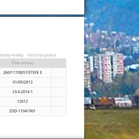
dardy kvality
Výročná správa
Číslo zmluvy
260/117/0057/STEFE E
01/05/2013
23.4.2014-1
12012
ZOD-11041901