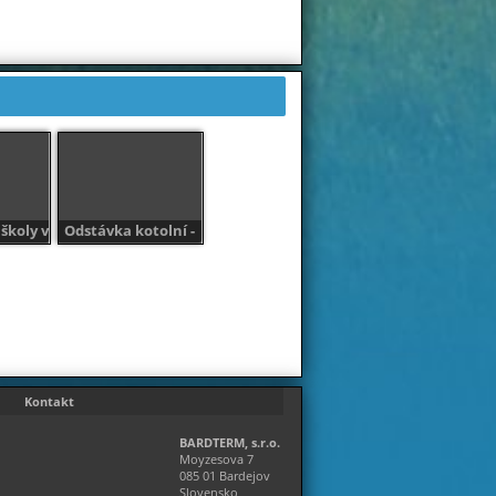
školy v
Odstávka kotolní -
dejov,
2021
,
.4.2019
Kontakt
BARDTERM, s.r.o.
Moyzesova 7
085 01 Bardejov
Slovensko