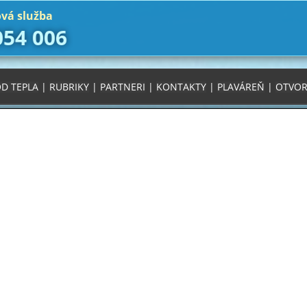
vá služba
054 006
D TEPLA
|
RUBRIKY
|
PARTNERI
|
KONTAKTY
|
PLAVÁREŇ
|
OTVOR