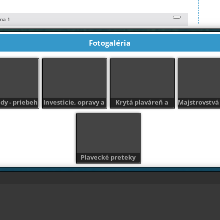
ana 1
26. 03.
onočných sviatkov 2026
2026
Fotogaléria
09. 03.
2026
dy - priebeh
Investicie, opravy a
Krytá plaváreň a
Majstrovstvá 
prác
údržba - BARDTERM
wellness Bardejov
plávaní (Bar
Prešov
Stropkov)_16
Plavecké preteky
pre verejnosť - 1.
ročník