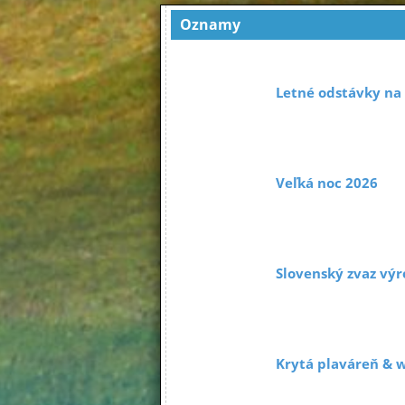
Oznamy
Letné odstávky na
Veľká noc 2026
Slovenský zvaz výr
Krytá plaváreň & 