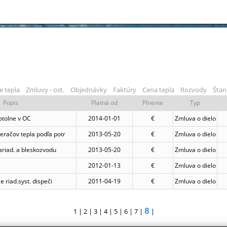
e tepla
Zmluvy - ost.
Objednávky
Faktúry
Cena tepla
Rozvody
Štan
Popis
Platná od
Plnenie
Typ
otolne v OC
2014-01-01
€
Zmluva o dielo
račov tepla podľa potr
2013-05-20
€
Zmluva o dielo
ariad. a bleskozvodu
2013-05-20
€
Zmluva o dielo
2012-01-13
€
Zmluva o dielo
e riad.syst. dispeči
2011-04-19
€
Zmluva o dielo
8
1
|
2
|
3
|
4
|
5
|
6
|
7
|
|