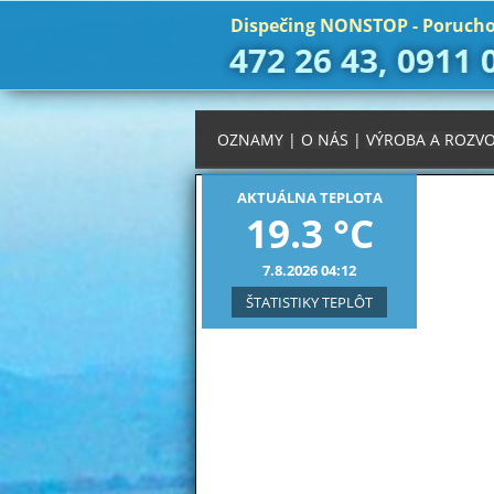
Dispečing NONSTOP - Porucho
472 26 43, 0911 
OZNAMY
|
O NÁS
|
VÝROBA A ROZVO
AKTUÁLNA TEPLOTA
19.3 °C
7.8.2026 04:12
ŠTATISTIKY TEPLÔT