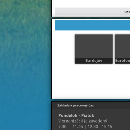
str
Služby počas veľk
MDŽ 2026
Bardejov
Eurofon
Základný pracovný čas
Pondelok - Piatok
V organizácii je zavedený
7:30 - 11:45 | 12:30 - 15:15