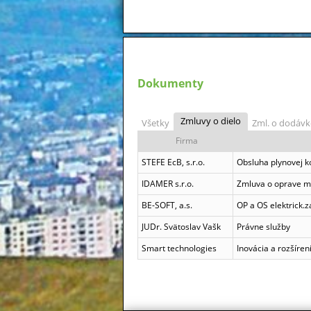
Dokumenty
Zmluvy o dielo
Všetky
Zml. o dodávk
Firma
STEFE EcB, s.r.o.
Obsluha plynovej k
IDAMER s.r.o.
Zmluva o oprave me
BE-SOFT, a.s.
OP a OS elektrick.z
JUDr. Svätoslav Vašk
Právne služby
Smart technologies
Inovácia a rozšíreni