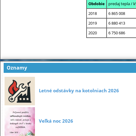
Obdobie
predaj tepla / 
2018
6 865 008
2019
6 880 413
2020
6 750 686
Oznamy
Letné odstávky na kotolniach 2026
Veľká noc 2026