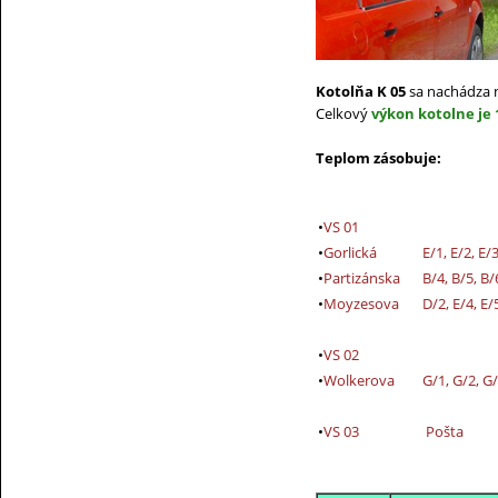
Kotolňa K 05
sa nachádza n
Celkový
výkon kotolne je
Teplom zásobuje:
•
VS 01
•
Gorlická
E/1, E/2, E/
•
Partizánska
B/4, B/5, B/
•
Moyzesova
D/2, E/4, E
•
VS 02
•
Wolkerova
G/1, G/2, G
•
VS 03
Pošta