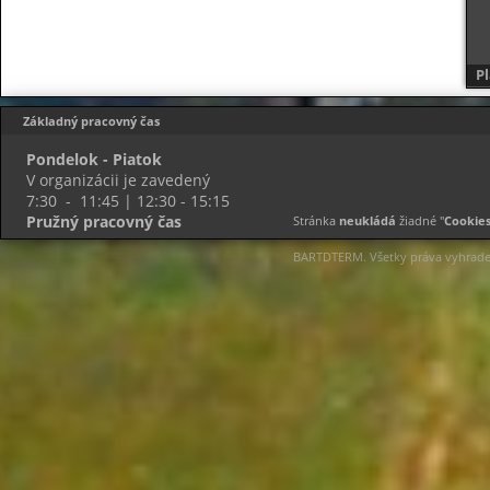
P
p
Základný pracovný čas
Pondelok - Piatok
V organizácii je zavedený
7:30 - 11:45 | 12:30 - 15:15
Pružný pracovný čas
Stránka
neukládá
žiadné "
Cookie
BARTDTERM. Všetky práva vyhrad