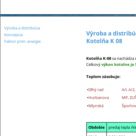
Výroba a distribúcia
Výroba a distribú
Koncepcia
Kotolňa K 08
Faktor prim. energie
Kotolňa K-08
sa nachádza n
Celkový
výkon kotolne je
Teplom zásobuje:
•
Dlhý rad
A/l, A/
•
Hurbanova
MP, ZU
•
Mlynská
Športov
Obdobie
predaj tepla /