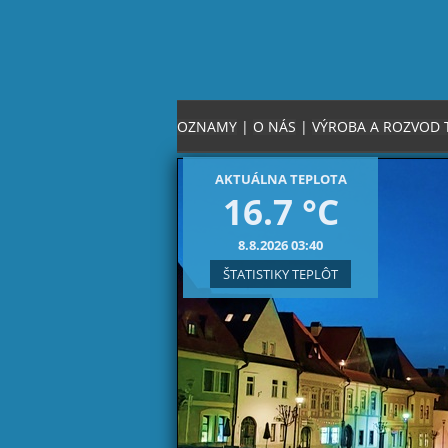
OZNAMY
|
O NÁS
|
VÝROBA A ROZVOD 
AKTUÁLNA TEPLOTA
16.7 °C
8.8.2026 03:40
ŠTATISTIKY TEPLÔT