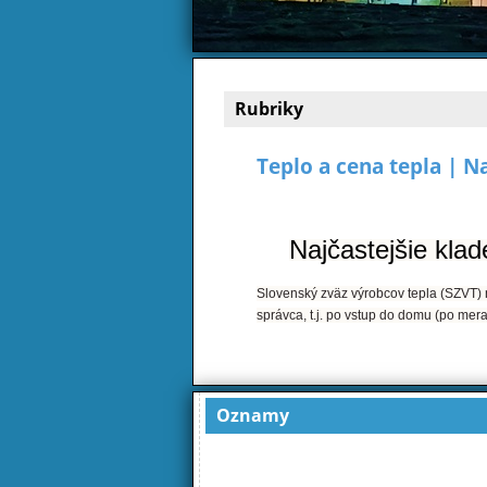
Rubriky
Teplo a cena tepla | N
Najčastejšie kla
Slovenský zväz výrobcov tepla (SZVT) 
správca, t.j. po vstup do domu (po merač
Oznamy