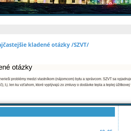
ajčastejšie kladené otázky /SZVT/
dené otázky
nerieši problémy medzi vlastníkom (nájomcom) bytu a správcom. SZVT sa vyjadruje
), t.j. len ku vzťahom, ktoré vyplývajú zo zmluvy o dodávke tepla a teplej úžitkovej